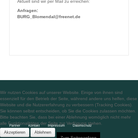
Aktuell sind wir per Mail zu erreichen:
Anfragen:
BURG_Blomendal@freenet.de
Wir nutzen Cookies auf unserer Website. Einige von ihnen sind
essenziell für den Betrieb der Seite, während andere uns helfen, diese
Website und die Nutzererfahrung zu verbessern (Tracking Cookies).
Sie können selbst entscheiden, ob Sie die Cookies zulassen möchten.
Bitte beachten Sie, dass bei einer Ablehnung womöglich nicht mehr
alle Funktionalitäten der Seite zur Verfügung stehen.
Partner
Kontakt
Impressum
Datenschutz
Akzeptieren
Ablehnen
Zum Seitenanfang