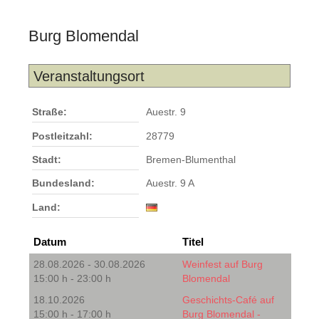
Burg Blomendal
Veranstaltungsort
Straße:
Auestr. 9
Postleitzahl:
28779
Stadt:
Bremen-Blumenthal
Bundesland:
Auestr. 9 A
Land:
Datum
Titel
28.08.2026 - 30.08.2026
Weinfest auf Burg
15:00 h - 23:00 h
Blomendal
18.10.2026
Geschichts-Café auf
15:00 h - 17:00 h
Burg Blomendal -