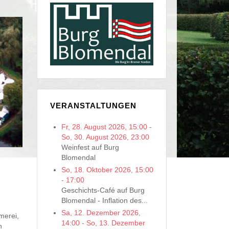
VERANSTALTUNGEN
Fr, 28. August 2026
,
15:00
-
So, 30. August 2026
,
23:00
Weinfest auf Burg
Blomendal
So, 18. Oktober 2026
,
15:00
-
17:00
e
Geschichts-Café auf Burg
Blomendal - Inflation des...
Sa, 12. Dezember 2026
,
merei,
14:00
-
So, 13. Dezember
n