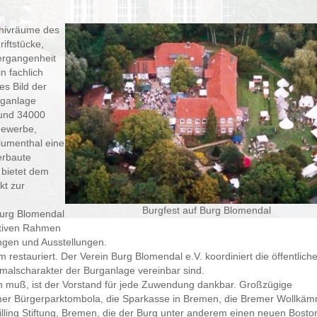
chivräume des
iftstücke,
rgangenheit
n fachlich
es Bild der
rganlage
 rund 34000
Gewerbe,
lumenthal eine
erbaute
 bietet dem
kt zur
Burgfest auf Burg Blomendal
 Burg Blomendal
ktiven Rahmen
ungen und Ausstellungen.
 restauriert. Der Verein Burg Blomendal e.V. koordiniert die öffentlich
malscharakter der Burganlage vereinbar sind.
en muß, ist der Vorstand für jede Zuwendung dankbar. Großzügige
emer Bürgerparktombola, die Sparkasse in Bremen, die Bremer Wollkäm
hilling Stiftung, Bremen, die der Burg unter anderem einen neuen Bosto