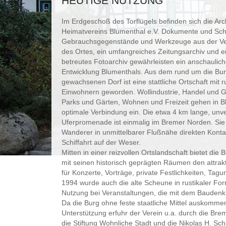
HEUTIGE NUTZUNG
Im Erdgeschoß des Torflügels befinden sich die Ar
Heimatvereins Blumenthal e.V. Dokumente und Schr
Gebrauchsgegenstände und Werkzeuge aus der Ve
des Ortes, ein umfangreiches Zeitungsarchiv und ei
betreutes Fotoarchiv gewährleisten ein anschaulich
Entwicklung Blumenthals. Aus dem rund um die Bu
gewachsenen Dorf ist eine stattliche Ortschaft mit
Einwohnern geworden. Wollindustrie, Handel und 
Parks und Gärten, Wohnen und Freizeit gehen in B
optimale Verbindung ein. Die etwa 4 km lange, unv
Uferpromenade ist einmalig im Bremer Norden. Sie
Wanderer in unmittelbarer Flußnähe direkten Konta
Schiffahrt auf der Weser.
Mitten in einer reizvollen Ortslandschaft bietet die
mit seinen historisch geprägten Räumen den attra
für Konzerte, Vorträge, private Festlichkeiten, Tag
1994 wurde auch die alte Scheune in rustikaler Form
Nutzung bei Veranstaltungen, die mit dem Baudenk
Da die Burg ohne feste staatliche Mittel auskomm
Unterstützung erfuhr der Verein u.a. durch die Br
die Stiftung Wohnliche Stadt und die Nikolas H. Sc