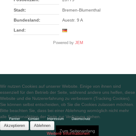
Stadt:
Bremen-Blumenthal
Bundesland:
Auestr. 9 A
Land:
Powered by
JEM
Wir nutzen Cookies auf unserer Website. Einige von ihnen sind
essenziell für den Betrieb der Seite, während andere uns helfen, diese
Website und die Nutzererfahrung zu verbessern (Tracking Cookies).
Sie können selbst entscheiden, ob Sie die Cookies zulassen möchten.
Bitte beachten Sie, dass bei einer Ablehnung womöglich nicht mehr
alle Funktionalitäten der Seite zur Verfügung stehen.
Partner
Kontakt
Impressum
Datenschutz
Akzeptieren
Ablehnen
Zum Seitenanfang
Weitere Informationen