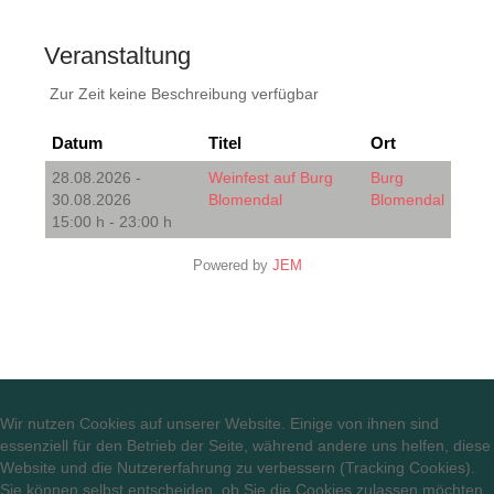
Veranstaltung
Zur Zeit keine Beschreibung verfügbar
Datum
Titel
Ort
28.08.2026 -
Weinfest auf Burg
Burg
30.08.2026
Blomendal
Blomendal
15:00 h - 23:00 h
Powered by
JEM
Wir nutzen Cookies auf unserer Website. Einige von ihnen sind
essenziell für den Betrieb der Seite, während andere uns helfen, diese
Website und die Nutzererfahrung zu verbessern (Tracking Cookies).
Sie können selbst entscheiden, ob Sie die Cookies zulassen möchten.